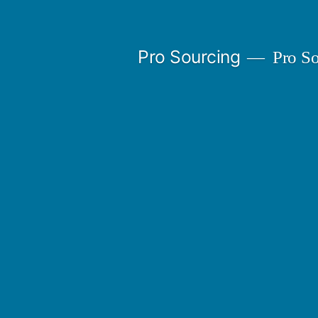
Ir
al
Pro Sourcing
Pro So
contenido