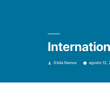
Internation
Publicada
Gilda Ramos
agosto 12,
por